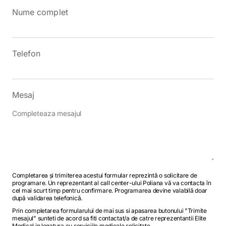
Nume complet
Telefon
Mesaj
Completarea și trimiterea acestui formular reprezintă o solicitare de
programare. Un reprezentant al call center-ului Poliana vă va contacta în
cel mai scurt timp pentru confirmare. Programarea devine valabilă doar
după validarea telefonică.
Prin completarea formularului de mai sus si apasarea butonului "Trimite
mesajul" sunteti de acord sa fiti contactat/a de catre reprezentantii Elite
Medical in legatura cu serviciile medicale solicitate.