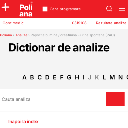
Cere programare
Policlinica
Cont medic
0319108
Rezultate analize
Analize
Incredere
Poliana
›
Analize
›
Raport albumina / creatinina – urina spontana (RAC)
Dictionar de analize
A
B
C
D
E
F
G
H
I
J
K
L
M
N
Inapoi la index