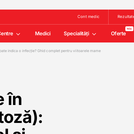
Cont medic
Rezultat
entre
Medici
Specialități
Oferte
poate indica o infecție? Ghid complet pentru viitoarele mame
 în
toză):