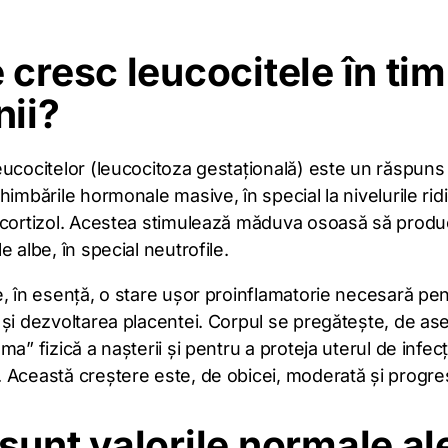
 cresc leucocitele în ti
nii?
ucocitelor (leucocitoza gestațională) este un răspuns 
himbările hormonale masive, în special la nivelurile rid
 cortizol. Acestea stimulează măduva osoasă să produ
e albe, în special neutrofile.
, în esență, o stare ușor proinflamatorie necesară pe
 și dezvoltarea placentei. Corpul se pregătește, de a
ma” fizică a nașterii și pentru a proteja uterul de infecț
 Această creștere este, de obicei, moderată și progre
sunt valorile normale al