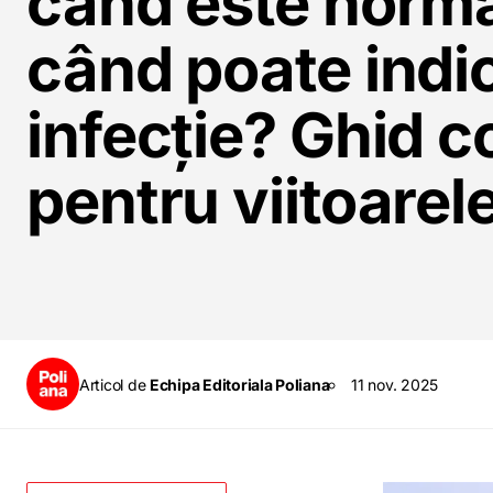
când este norma
când poate indi
infecție? Ghid 
pentru viitoare
Articol de
Echipa Editoriala Poliana
11 nov. 2025