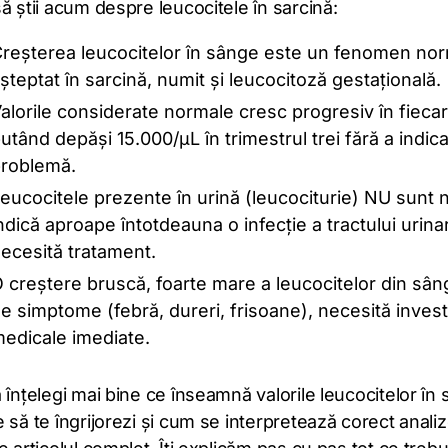
ă știi acum despre leucocitele în sarcină:
reșterea leucocitelor în sânge este un fenomen nor
șteptat în sarcină, numit și leucocitoză gestațională.
alorile considerate normale cresc progresiv în fiecar
utând depăși 15.000/µL în trimestrul trei fără a indic
roblemă.
eucocitele prezente în urină (leucociturie) NU sunt 
ndică aproape întotdeauna o infecție a tractului urina
ecesită tratament.
 creștere bruscă, foarte mare a leucocitelor din sâng
e simptome (febră, dureri, frisoane), necesită investi
edicale imediate.
 înțelegi mai bine ce înseamnă valorile leucocitelor în 
 să te îngrijorezi și cum se interpretează corect analiz