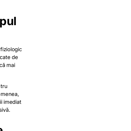
mpul
fiziologic
icate de
că mai
ntru
semenea,
ii imediat
sivă.
e