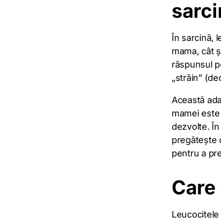
sarc
În sarcină, 
mama, cât și
răspunsul pe
„străin” (de
Această ada
mamei este s
dezvolte. În
pregătește co
pentru a pre
Care 
Leucocitele 