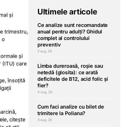
Ultimele articole
mal și
Ce analize sunt recomandate
e trimestru,
anual pentru adulți? Ghidul
complet al controlului
a o
preventiv
5 aug. 26
normale și
r (ITU) care
Limba dureroasă, roșie sau
netedă (glosita): ce arată
deficitele de B12, acid folic și
e, însoțită
fier?
gații
4 aug. 26
Cum faci analize cu bilet de
sarcină,
trimitere la Poliana?
ele, citește
3 aug. 26