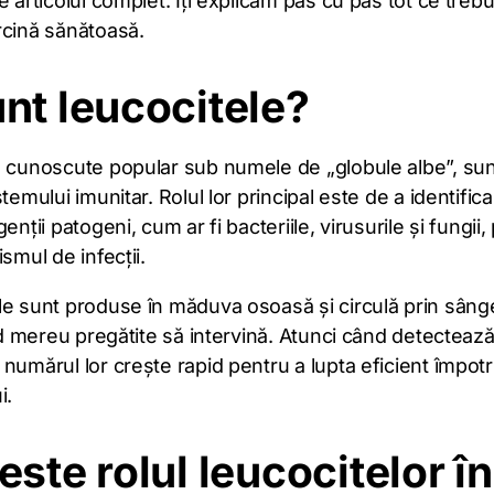
e articolul complet. Îți explicăm pas cu pas tot ce trebui
rcină sănătoasă.
nt leucocitele?
, cunoscute popular sub numele de „globule albe”, sun
temului imunitar. Rolul lor principal este de a identifica
enții patogeni, cum ar fi bacteriile, virusurile și fungii
ismul de infecții.
le sunt produse în măduva osoasă și circulă prin sânge
ind mereu pregătite să intervină. Atunci când detectează
numărul lor crește rapid pentru a lupta eficient împotr
i.
este rolul leucocitelor în