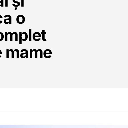
l și
ca o
complet
le mame