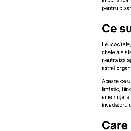
în continuar
pentru o sa
Ce su
Leucocitele
cheie ale sis
neutraliza ag
astfel organ
Aceste celu
limfatic, fi
amenințare, 
invadatorulu
Care 