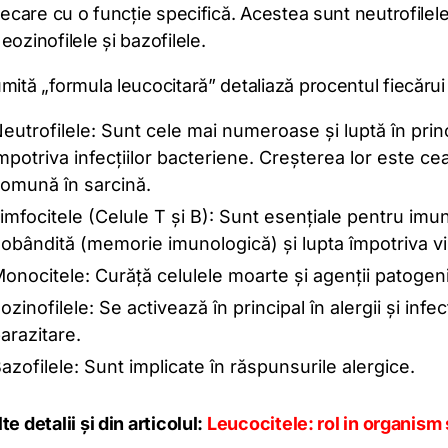
fiecare cu o funcție specifică. Acestea sunt neutrofilele,
eozinofilele și bazofilele.
mită „formula leucocitară” detaliază procentul fiecărui 
eutrofilele: Sunt cele mai numeroase și luptă în prin
mpotriva infecțiilor bacteriene. Creșterea lor este ce
omună în sarcină.
imfocitele (Celule T și B): Sunt esențiale pentru imu
obândită (memorie imunologică) și lupta împotriva vir
onocitele: Curăță celulele moarte și agenții patogeni
ozinofilele: Se activează în principal în alergii și infecț
arazitare.
azofilele: Sunt implicate în răspunsurile alergice.
e detalii și din articolul:
Leucocitele: rol in organism s