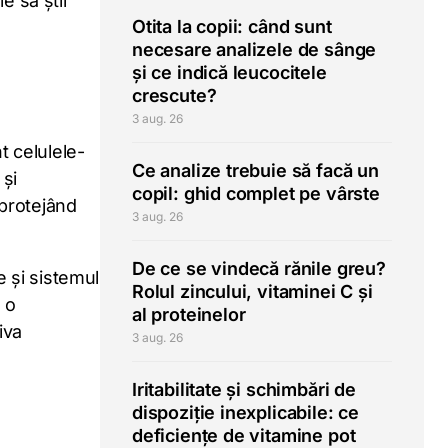
e să știi
Otita la copii: când sunt
necesare analizele de sânge
și ce indică leucocitele
crescute?
3 aug. 26
t celulele-
Ce analize trebuie să facă un
 și
copil: ghid complet pe vârste
, protejând
3 aug. 26
De ce se vindecă rănile greu?
 și sistemul
Rolul zincului, vitaminei C și
 o
al proteinelor
iva
3 aug. 26
Iritabilitate și schimbări de
dispoziție inexplicabile: ce
deficiențe de vitamine pot