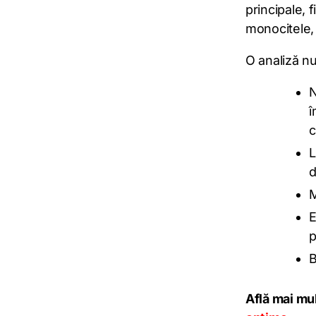
principale, 
monocitele, 
O analiză nu
N
î
c
L
d
M
E
p
B
Află mai mult