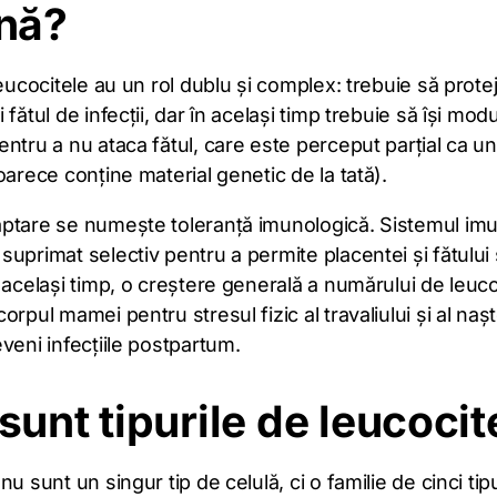
ină?
leucocitele au un rol dublu și complex: trebuie să prote
 fătul de infecții, dar în același timp trebuie să își mod
ntru a nu ataca fătul, care este perceput parțial ca u
oarece conține material genetic de la tată).
ptare se numește toleranță imunologică. Sistemul imun
uprimat selectiv pentru a permite placentei și fătului
 același timp, o creștere generală a numărului de leuc
rpul mamei pentru stresul fizic al travaliului și al naște
veni infecțiile postpartum.
sunt tipurile de leucocit
nu sunt un singur tip de celulă, ci o familie de cinci tipu