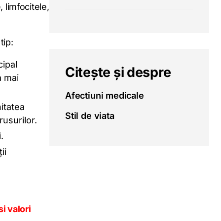
 limfocitele,
tip:
cipal
Citește și despre
a mai
Afectiuni medicale
nitatea
Stil de viata
usurilor.
.
ii
i valori