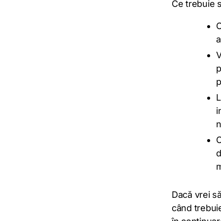
Ce trebuie s
C
a
V
p
p
L
i
n
O
d
m
Dacă vrei să
când trebuie