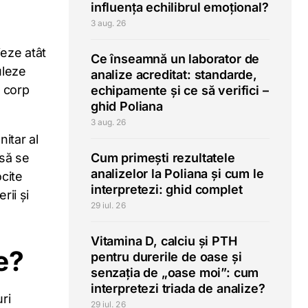
influența echilibrul emoțional?
3 aug. 26
jeze atât
Ce înseamnă un laborator de
uleze
analize acreditat: standarde,
n corp
echipamente și ce să verifici –
ghid Poliana
3 aug. 26
itar al
 să se
Cum primești rezultatele
analizelor la Poliana și cum le
ocite
interpretezi: ghid complet
rii și
29 iul. 26
Vitamina D, calciu și PTH
e?
pentru durerile de oase și
senzația de „oase moi”: cum
interpretezi triada de analize?
ri
29 iul. 26