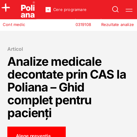
Cere programare
Policlinica
Cont medic
0319108
Rezultate analize
Analize
Incredere
Articol
Analize medicale
decontate prin CAS la
Poliana – Ghid
complet pentru
pacienți
Alege preventia