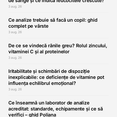
de sânge și ce indică leucocitele crescute?
3 aug. 26
Ce analize trebuie să facă un copil: ghid
complet pe vârste
3 aug. 26
De ce se vindecă rănile greu? Rolul zincului,
vitaminei C și al proteinelor
3 aug. 26
Iritabilitate și schimbări de dispoziție
inexplicabile: ce deficiențe de vitamine pot
influența echilibrul emoțional?
3 aug. 26
Ce înseamnă un laborator de analize
acreditat: standarde, echipamente și ce să
verifici – ghid Poliana