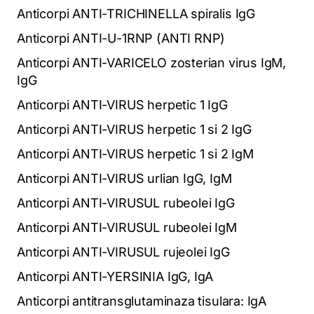
Anticorpi ANTI-TRICHINELLA spiralis IgG
Anticorpi ANTI-U-1RNP (ANTI RNP)
Anticorpi ANTI-VARICELO zosterian virus IgM,
IgG
Anticorpi ANTI-VIRUS herpetic 1 IgG
Anticorpi ANTI-VIRUS herpetic 1 si 2 IgG
Anticorpi ANTI-VIRUS herpetic 1 si 2 IgM
Anticorpi ANTI-VIRUS urlian IgG, IgM
Anticorpi ANTI-VIRUSUL rubeolei IgG
Anticorpi ANTI-VIRUSUL rubeolei IgM
Anticorpi ANTI-VIRUSUL rujeolei IgG
Anticorpi ANTI-YERSINIA IgG, IgA
Anticorpi antitransglutaminaza tisulara: IgA