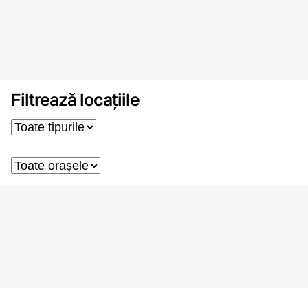
Filtrează locațiile