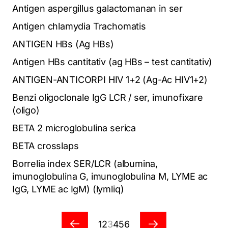
Antigen aspergillus galactomanan in ser
Antigen chlamydia Trachomatis
ANTIGEN HBs (Ag HBs)
Antigen HBs cantitativ (ag HBs – test cantitativ)
ANTIGEN-ANTICORPI HIV 1+2 (Ag-Ac HIV1+2)
Benzi oligoclonale IgG LCR / ser, imunofixare
(oligo)
BETA 2 microglobulina serica
BETA crosslaps
Borrelia index SER/LCR (albumina,
imunoglobulina G, imunoglobulina M, LYME ac
IgG, LYME ac IgM) (lymliq)
1
2
3
4
5
6